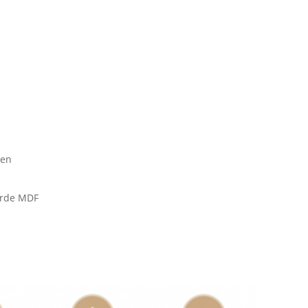
een
erde MDF