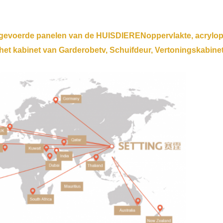
gevoerde panelen van de HUISDIERENoppervlakte, acrylopp
et kabinet van Garderobetv, Schuifdeur, Vertoningskabinet