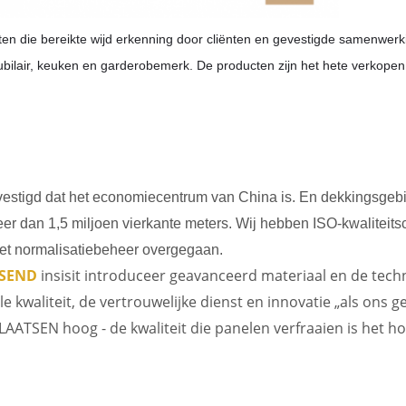
cten die bereikte wijd erkenning door cliënten en gevestigde samenwerk
air, keuken en garderobemerk. De producten zijn het hete verkopen i
vestigd dat het economiecentrum van China is. En dekkingsgeb
eer dan 1,5 miljoen vierkante meters. Wij hebben ISO-kwaliteits
met normalisatiebeheer overgegaan.
SEND
insisit introduceer geavanceerd materiaal en de tech
le kwaliteit, de vertrouwelijke dienst en innovatie „als ons 
AATSEN hoog - de kwaliteit die panelen verfraaien is het h