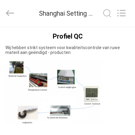
Shanghai
Setting
Decorating
Shanghai Setting Decorating material Co,.Ltd Kwaliteitscontrole
material
Co,.Ltd.
All
Rights
HUIS
Reserved.
Profiel QC
Wij hebben strikt systeem voor kwaliteitscontrole van ruwe
PRODUCTEN
materil aan geëindigd - producten.
ONGEVEER
ONS
FABRIEKSREIS
CONTACTEER
ONS