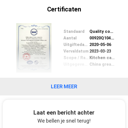
Certificaten
NIEUWS
GEVALLEN
Standaard
Quality control system
Aantal
00920Q10457R3S
Uitgiftedatum
2020-05-06
VERZOEK
Vervaldatum
2023-03-23
OM
Scope / Range
Kitchen cabinet panels
Uitgegeven door
China great wall
EEN
CITAAT
LEER MEER
SITEMAP
Laat een bericht achter
PRIVACY
We bellen je snel terug!
POLICY