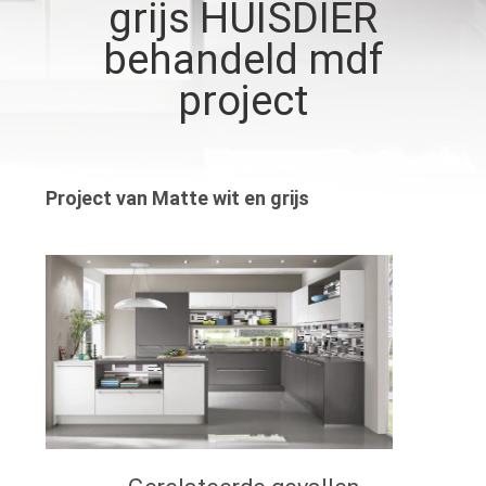
grijs HUISDIER
NIEUWS
behandeld mdf
project
GEVALLEN
VERZOEK
Project van Matte wit en grijs
OM
EEN
CITAAT
SITEMAP
PRIVACY
POLICY