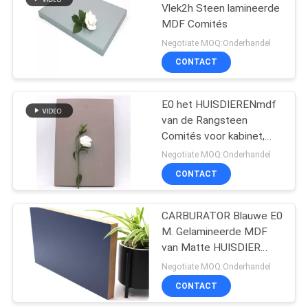
Vlek2h Steen lamineerde
MDF Comités
Negotiate MOQ:Onderhandel
CONTACT
E0 het HUISDIERENmdf
van de Rangsteen
Comités voor kabinet,
vertoning, deur
Negotiate MOQ:Onderhandel
CONTACT
CARBURATOR Blauwe E0
M. Gelamineerde MDF
van Matte HUISDIER
Comités
Negotiate MOQ:Onderhandel
CONTACT