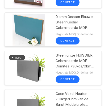
Comités
CONTACT
NIEUWS
0.4mm Oceaan Blauwe
Steenhuisdier
GEVALLEN
Gelamineerde MDF
Comités 730kgs/Cbm
Negotiate MOQ:Onderhandel
VERZOEK
CONTACT
OM
EEN
Steen grijze HUISDIER
Gelamineerde MDF
CITAAT
Comités 730kgs/Cbm
Dichtheid
Negotiate MOQ:Onderhandel
SITEMAP
CONTACT
PRIVACY
Geen Vezel Houten
730kgs/Cbm van de
POLICY
Barst Middelgrote