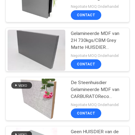
Dichtheid
Negotiate MOQ:Onderhandel
CONTACT
Gelamineerde MDF van
2H 730kgs/CBM Grey
Matte HUISDIER
Comités 4x8Ft
Negotiate MOQ:Onderhandel
CONTACT
De Steenhuisdier
Gelamineerde MDF van
CARBURATOReco
Vriendschappelijke
Negotiate MOQ:Onderhandel
Comités
CONTACT
1220x2440×19Mm
Geen HUISDIER van de