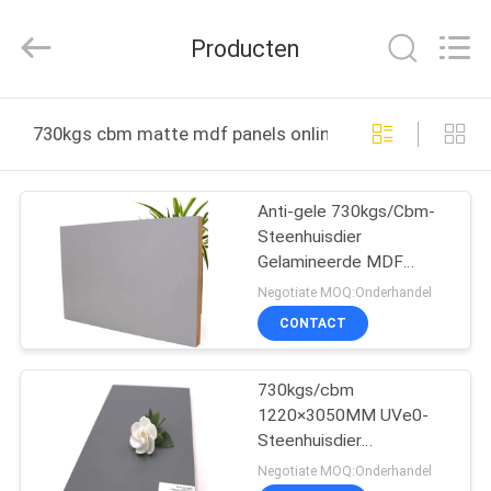
Shanghai
Setting
Decorating
Producten
material
Co,.Ltd.
All
Rights
HUIS
Reserved.
730kgs cbm matte mdf panels online fabricage
PRODUCTEN
Anti-gele 730kgs/Cbm-
Steenhuisdier
ONGEVEER
Gelamineerde MDF
ONS
Comités
Negotiate MOQ:Onderhandel
CONTACT
FABRIEKSREIS
730kgs/cbm
1220×3050MM UVe0-
CONTACTEER
Steenhuisdier
ONS
Gelamineerde MDF
Negotiate MOQ:Onderhandel