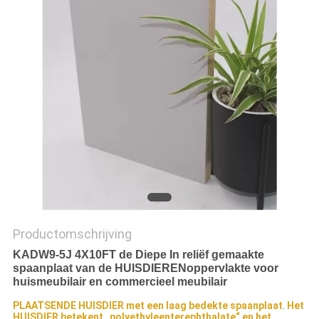
Productomschrijving
KADW9-5J 4X10FT de Diepe In reliëf gemaakte
spaanplaat van de HUISDIERENoppervlakte voor
huismeubilair en commercieel meubilair
PLAATSENDE HUISDIER met een laag bedekte spaanplaat
.
Het
HUISDIER betekent „polyethyleenterephthalate“ en het