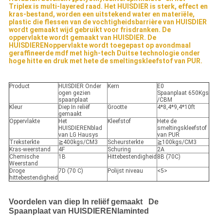
Triplex is multi-layered raad. Het HUISDIER is sterk, effect en
kras-bestand, worden een uitstekend water en materiële,
plastic die flessen van de vochtigheidsbarrière van HUISDIER
wordt gemaakt wijd gebruikt voor frisdranken. De
oppervlakte wordt gemaakt van HUISDIER. De
HUISDIERENoppervlakte wordt toegepast op avondmaal
geraffineerde mdf met high-tech Duitse technologie onder
hoge hitte en druk met hete de smeltingskleefstof van PUR.
Product
HUISDIER Onder
Kern
E0
ogen gezien
Spaanplaat 650Kgs
spaanplaat
/CBM
Kleur
Diep In reliëf
Grootte
4*8,4*9,4*10ft
gemaakt
Oppervlakte
Het
Kleefstof
Hete de
HUISDIERENblad
smeltingskleefstof
van LG Hausys
van PUR
Treksterkte
≧400kgs/CM3
Scheursterkte
≧100kgs/CM3
Kras-weerstand
4F
Schuring
2A
Chemische
1B
Hittebestendigheid
8B (70C)
Weerstand
Droge
7D (70 C)
Polijst niveau
<5>
hittebestendigheid
Voordelen van diep In reliëf gemaakt De
Spaanplaat van HUISDIERENlaminted