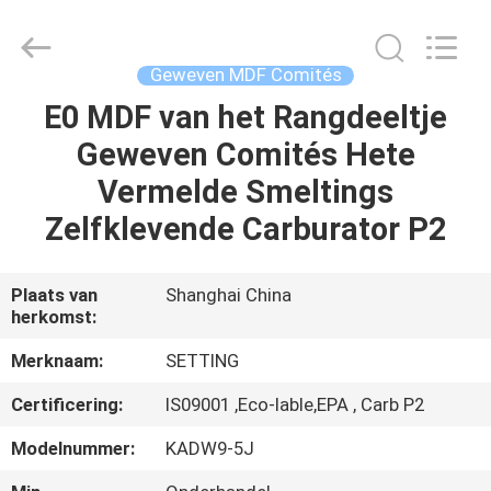
Shanghai
Setting
Decorating
material
Co,.Ltd.
Geweven MDF Comités
All
Rights
E0 MDF van het Rangdeeltje
HUIS
Reserved.
Geweven Comités Hete
PRODUCTEN
Vermelde Smeltings
Zelfklevende Carburator P2
ONGEVEER
ONS
Plaats van
Shanghai China
herkomst:
FABRIEKSREIS
Merknaam:
SETTING
Certificering:
IS09001 ,Eco-lable,EPA , Carb P2
CONTACTEER
Modelnummer:
KADW9-5J
ONS