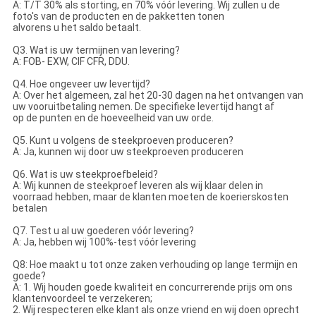
A: T/T 30% als storting, en 70% vóór levering. Wij zullen u de
foto's van de producten en de pakketten tonen
alvorens u het saldo betaalt.
Q3. Wat is uw termijnen van levering?
A: FOB- EXW, CIF CFR, DDU.
Q4. Hoe ongeveer uw levertijd?
A: Over het algemeen, zal het 20-30 dagen na het ontvangen van
uw vooruitbetaling nemen. De specifieke levertijd hangt af
op de punten en de hoeveelheid van uw orde.
Q5. Kunt u volgens de steekproeven produceren?
A: Ja, kunnen wij door uw steekproeven produceren
Q6. Wat is uw steekproefbeleid?
A: Wij kunnen de steekproef leveren als wij klaar delen in
voorraad hebben, maar de klanten moeten de koerierskosten
betalen
Q7. Test u al uw goederen vóór levering?
A: Ja, hebben wij 100%-test vóór levering
Q8: Hoe maakt u tot onze zaken verhouding op lange termijn en
goede?
A: 1. Wij houden goede kwaliteit en concurrerende prijs om ons
klantenvoordeel te verzekeren;
2. Wij respecteren elke klant als onze vriend en wij doen oprecht