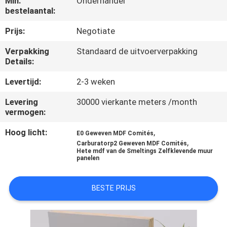
Min.
Onderhandel
bestelaantal:
NIEUWS
Prijs:
Negotiate
Verpakking
Standaard de uitvoerverpakking
GEVALLEN
Details:
Levertijd:
2-3 weken
VERZOEK
OM
Levering
30000 vierkante meters /month
vermogen:
EEN
Hoog licht:
,
E0 Geweven MDF Comités
CITAAT
,
Carburatorp2 Geweven MDF Comités
Hete mdf van de Smeltings Zelfklevende muur
panelen
SITEMAP
BESTE PRIJS
PRIVACY
POLICY